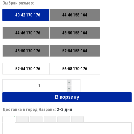
Выбран размер:
40-42 170-176
44-46 158-164
44-46 170-176
48-50 158-164
48-50 170-176
52-54 158-164
52-54 170-176
56-58 170-176
В корзину
Доставка в город Назрань:
2-3 дня